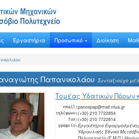
ίς
Εργαστήρια
Προσωπικό
Διοίκηση
Μαθ
νικολάου
αναγιώτης Παπανικολάου
Συνταξιούχο μέλ
Τομέας Υδατικών Πόρων 
panospap@mail.ntua.gr
email:
(+30) 210 7722854
τηλέφωνο:
(+30) 210 7722814
fax:
Εργαστήριο Εφαρμοσμένη
γραφείο:
Υδραυλικής Εθνικό Μετσόβι
Πολυτεχνείο (Ε.Μ.Π.) Ηρώω