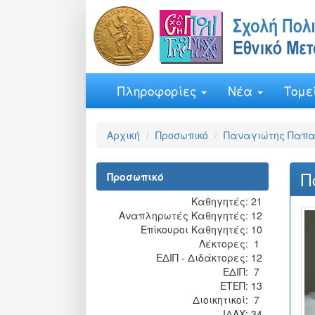
Πληροφορίες
Νέα
Τομε
Αρχική
Προσωπικό
Παναγιώτης Παπα
Π
Προσωπικό
Kαθηγητές:
21
Αναπληρωτές Καθηγητές:
12
Επίκουροι Καθηγητές:
10
Λέκτορες:
1
ΕΔΙΠ - Διδάκτορες:
12
ΕΔΙΠ:
7
ΕΤΕΠ:
13
Διοικητικοί:
7
ΙΔΑΧ:
34