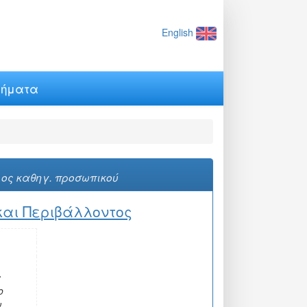
English
ήματα
ος καθηγ. προσωπικού
και Περιβάλλοντος
ς
ο
ν