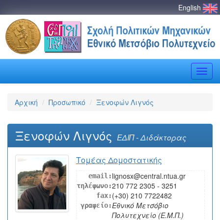
English
Toggle
naviga
Αρχική
Προσωπικό
Ξενοφών Λιγνός
Ξενοφών Λιγνός
ΕΔΙΠ - Διδάκτορας
Τομέας Δομοστατικής
lignosx@central.ntua.gr
email:
210 772 2305 - 3251
τηλέφωνο:
(+30) 210 7722482
fax:
Εθνικό Μετσόβιο
γραφείο:
Πολυτεχνείο (Ε.Μ.Π.)