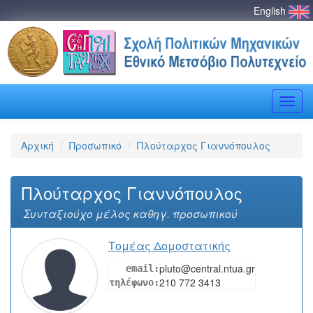
English
Toggle
naviga
Αρχική
Προσωπικό
Πλούταρχος Γιαννόπουλος
Πλούταρχος Γιαννόπουλος
Συνταξιούχο μέλος καθηγ. προσωπικού
Τομέας Δομοστατικής
pluto@central.ntua.gr
email:
210 772 3413
τηλέφωνο: