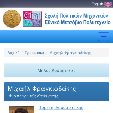
English
Toggle
naviga
Αρχική
Προσωπικό
Μιχαήλ Φραγκιαδάκης
Μέλος Κοσμητείας
Μιχαήλ Φραγκιαδάκης
Αναπληρωτής Kαθηγητής
Τομέας Δομοστατικής