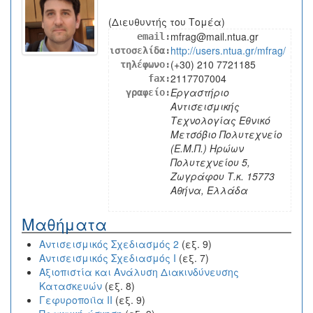
(Διευθυντής του Τομέα)
mfrag@mail.ntua.gr
email:
http://users.ntua.gr/mfrag/
ιστοσελίδα:
(+30) 210 7721185
τηλέφωνο:
2117707004
fax:
Εργαστήριο
γραφείο:
Αντισεισμικής
Τεχνολογίας Εθνικό
Μετσόβιο Πολυτεχνείο
(Ε.Μ.Π.) Ηρώων
Πολυτεχνείου 5,
Ζωγράφου Τ.κ. 15773
Αθήνα, Ελλάδα
Μαθήματα
Αντισεισμικός Σχεδιασμός 2
(εξ. 9)
Αντισεισμικός Σχεδιασμός I
(εξ. 7)
Αξιοπιστία και Ανάλυση Διακινδύνευσης
Κατασκευών
(εξ. 8)
Γεφυροποιϊα ΙΙ
(εξ. 9)