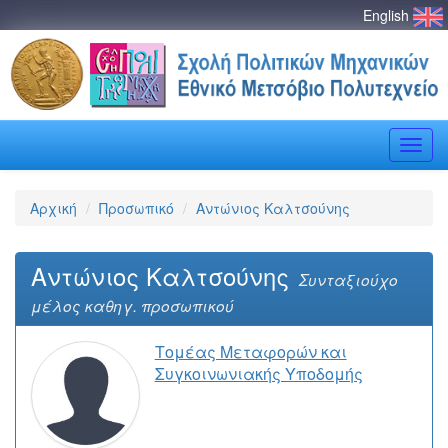
English
Toggle
naviga
Αρχική
Προσωπικό
Αντώνιος Καλτσούνης
Αντώνιος Καλτσούνης
Συνταξιούχο
μέλος καθηγ. προσωπικού
Τομέας Μεταφορών και
Συγκοινωνιακής Υποδομής