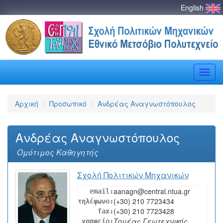
English
Toggle
naviga
Αρχική
Προσωπικό
Ανδρέας Αναγνωστόπουλος
Ανδρέας Αναγνωστόπουλος
Ομότιμος Kαθηγητής
Σχολή Πολιτικών Μηχανικών
aanagn@central.ntua.gr
email:
(+30) 210 7723434
τηλέφωνο:
(+30) 210 7723428
fax:
Τομέας Γεωτεχνικής,
γραφείο: