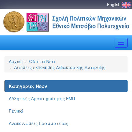
English
Toggle
naviga
Αρχική
Όλα τα Νέα
Αιτήσεις εκπόνησης Διδακτορικής Διατριβής
Κατηγορίες Νέων
Αθλητικές Δραστηριότητες ΕΜΠ
Γενικά
Ανακοινώσεις Γραμματείας