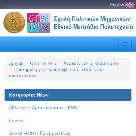
English
Toggle
naviga
Αρχική
Όλα τα Νέα
Ανακοινώσεις Κοσμήτορα
Προκήρυξη για πρόσληψη εντεταλμένων
διδασκόντων
Κατηγορίες Νέων
Αθλητικές Δραστηριότητες ΕΜΠ
Γενικά
Ανακοινώσεις Γραμματείας